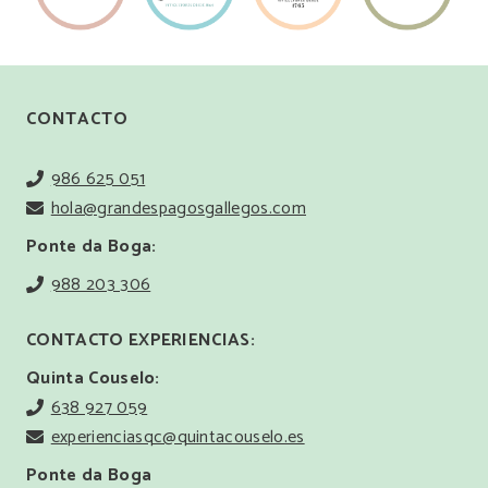
CONTACTO
986 625 051
hola@grandespagosgallegos.com
Ponte da Boga:
988 203 306
CONTACTO EXPERIENCIAS:
Quinta Couselo:
638 927 059
experienciasqc@quintacouselo.es
Ponte da Boga