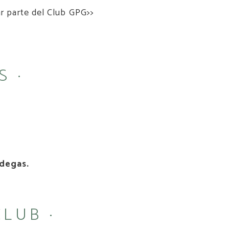
ar parte del Club GPG>>
S ·
degas.
LUB ·