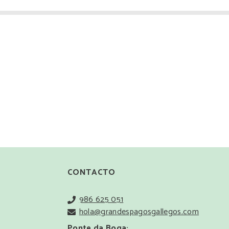
CONTACTO
986 625 051
hola@grandespagosgallegos.com
Ponte da Boga: