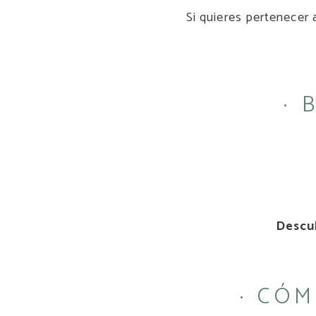
Si quieres pertenecer 
· 
Descu
· CÓ