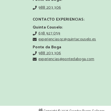
988 203 306
CONTACTO EXPERIENCIAS:
Quinta Couselo:
638 927 059
experienciasqc@quintacouselo.es
Ponte da Boga
988 203 306
experiencias@pontedaboga.com