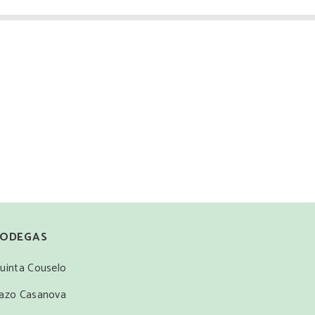
ODEGAS
uinta Couselo
azo Casanova