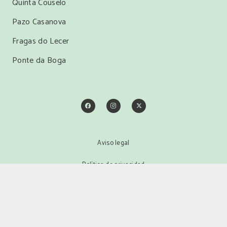
Quinta Couselo
Pazo Casanova
Fragas do Lecer
Ponte da Boga
Aviso legal
Política de privacidad
keyboard_arrow_up
Política de cookies
Copyright © 2025 Grandes Pagos Gallegos