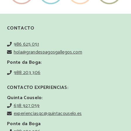
CONTACTO
986 625 051
hola@grandespagosgallegos.com
Ponte da Boga:
988 203 306
CONTACTO EXPERIENCIAS:
Quinta Couselo:
638 927 059
experienciasqc@quintacouselo.es
Ponte da Boga