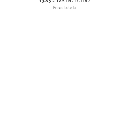
13.85
€ IVA INCLUIDO
Precio botella