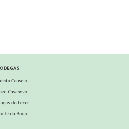
ODEGAS
uinta Couselo
azo Casanova
ragas do Lecer
onte da Boga